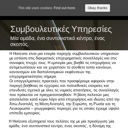
Ελληνικα
This site uses cookies:
Find out more.
Okay, thanks
add_action( 'wp_head', 'hook_css' ); function hook_css(){ echo '
'; }
Συμβουλευτικές Υπηρεσίες
Μία ομάδα, ένα συντονιστικό κέντρο, ένας
σκοπός.
Η Horizons είναι μια εταιρία παροχής συμβουλευτικών υπηρεσιών
με εστίαση στις διακρατικές επιχειρηματικές συναλλαγές και στις
συναφείς πτυχές τους. Η εμπειρία μας βοηθά τις επιχειρήσεις να
αντιμετωπίσουν και να χειριστούν το σύνθετο τοπίο κανόνων,
κανονισμών και διαπολιτισμικών εκφάνσεων της
επιχειρηματικότητας σήμερα.
Οι επαγγελματικές πρακτικές που προσφέρουμε αφορούν στην
παροχή βοήθειας σε εγχώριες και πολυεθνικές εταιρείες και
επενδυτές σχετικά με όλες τις νομικές απαιτήσεις, τις συναλλαγές
που πρόκειται να πραγματοποιηθούν. Η βάση πελατών μας
αποτελείται κατά κύριο λόγο από επιχειρήσεις και ιδιώτες από την
Άπω Ανατολή, τη Μέση Ανατολή, την Ευρώπη, τη Ρωσία και τη
Λευκορωσία – γεωγραφικές περιοχές για τις οποίες έχουμε υψηλό
επίπεδο εμπειρίας.
Η Horizons εξυπηρετεί τους πελάτες της με μία προσέγγιση ‘μία
ομάδα, ένα συντονιστικό κέντρο, ένας σκοπός’, η δύναμη της