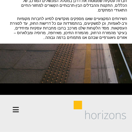
חברות עסקיות שמנווטות את דרכן במסלול המכשולים המורכב של
הכללים, התקנות וההבדלים הבין-תרבותיים הקשורים למחזור-החיים
התאגידי המתקדם.
השירותים המקצועיים שאנו מספקים מוקדשים לסיוע לחברות מקומיות
ורב-לאומיות, וכן למשקיעים, בהתמודדות עם כל דרישות החוק, עד לסגירת
העסקאות. מסד הלקוחות שלנו מורכב ברובו מחברות עסקיות ומיחידים,
בעיקר מהמזרח הרחוק, מהמזרח התיכון, מאירופה, מרוסיה ומבלארוס –
אזורים גיאוגרפיים שבהם אנו מתמחים ברמה גבוהה..