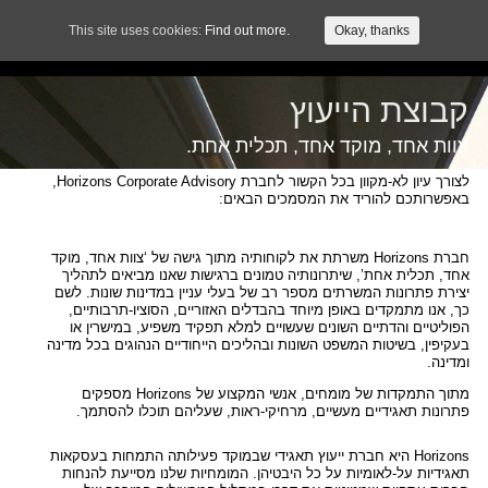
עברית
This site uses cookies:
Find out more.
Okay, thanks
add_action( 'wp_head', 'hook_css' ); function hook_css(){ echo '
'; }
קבוצת הייעוץ
צוות אחד, מוקד אחד, תכלית אחת.
לצורך עיון לא-מקוון בכל הקשור לחברת Horizons Corporate Advisory,
באפשרותכם להוריד את המסמכים הבאים:
חברת Horizons משרתת את לקוחותיה מתוך גישה של ‘צוות אחד, מוקד
אחד, תכלית אחת’, שיתרונותיה טמונים ברגישות שאנו מביאים לתהליך
יצירת פתרונות המשרתים מספר רב של בעלי עניין במדינות שונות. לשם
כך, אנו מתמקדים באופן מיוחד בהבדלים האזוריים, הסוציו-תרבותיים,
הפוליטיים והדתיים השונים שעשויים למלא תפקיד משפיע, במישרין או
בעקיפין, בשיטות המשפט השונות ובהליכים הייחודיים הנהוגים בכל מדינה
ומדינה.
מתוך התמקדות של מומחים, אנשי המקצוע של Horizons מספקים
פתרונות תאגידיים מעשיים, מרחיקי-ראות, שעליהם תוכלו להסתמך.
Horizons היא חברת ייעוץ תאגידי שבמוקד פעילותה התמחות בעסקאות
תאגידיות על-לאומיות על כל היבטיהן. המומחיות שלנו מסייעת להנחות