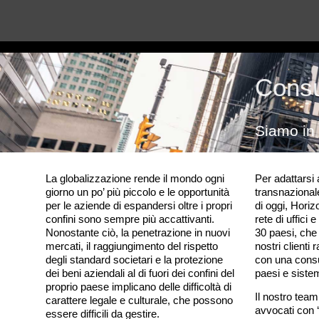
add_action( 'wp_head', 'hook_css' ); function hook_css(){ echo '
'; }
Consu
Siamo in 
La globalizzazione rende il mondo ogni
Per adattarsi 
giorno un po’ più piccolo e le opportunità
transnazional
per le aziende di espandersi oltre i propri
di oggi, Horiz
confini sono sempre più accattivanti.
rete di uffici 
Nonostante ciò, la penetrazione in nuovi
30 paesi, che 
mercati, il raggiungimento del rispetto
nostri client
degli standard societari e la protezione
con una consul
dei beni aziendali al di fuori dei confini del
paesi e sistemi
proprio paese
implicano
delle difficoltà di
Il nostro tea
carattere legale e culturale, che possono
avvocati con 
essere difficili da gestire.