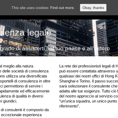
This site uses cookies:
Find out more.
Okay, thanks
lenza legale
grado di assisterti nel tuo paese e all’estero
al meglio alla natura
La rete dei professionisti legali di
e delle società di consulenza
può essere contattata attraverso 
ons utilizza una diversificata
qualsiasi dei nostri uffici di Hong 
e sportelli di consulenza in oltre
Shanghai e Torino. Il passo succe
ci permettono di servire i
sarà selezionare il consulente che
i rapidamente ed efficacemente
adatta alle tue esigenze. Tutto ciò 
enza di qualità in diversi
del nostro approccio al servizio c
 giuridici.
“un’unica squadra, un unico punto 
riferimento”.
m di consulenti è composto da
‘ eccezionale esperienza