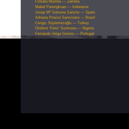
Chiluba Mumba — Zambia
Mabel Parengkuan — Indonesia
Josep Mª Solsona Sancho — Spain
Adriana Piraíno Sansiviero — Brazil
Cengiz Söylemezoğlu — Turkey
Olufemi ‘Femi’ Sunmonu — Nigeria
Fernando Veiga Gomes — Portugal