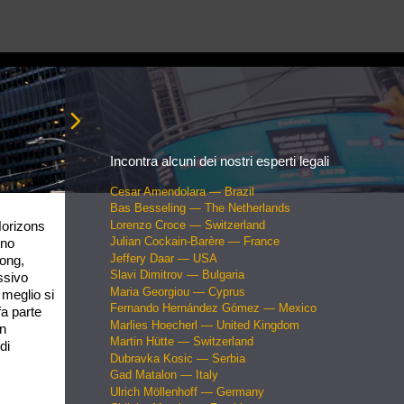
Italiano
Incontra alcuni dei nostri esperti legali
Cesar Amendolara — Brazil
Bas Besseling — The Netherlands
 Horizons
Lorenzo Croce — Switzerland
Julian Cockain-Barère — France
uno
Jeffery Daar — USA
Kong,
Slavi Dimitrov — Bulgaria
ssivo
Maria Georgiou — Cyprus
 meglio si
Fernando Hernández Gómez — Mexico
fa parte
Marlies Hoecherl — United Kingdom
on
Martin Hütte — Switzerland
di
Dubravka Kosic — Serbia
Gad Matalon — Italy
Ulrich Möllenhoff — Germany